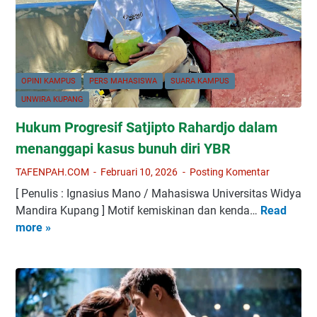
a
n
d
a
l
OPINI KAMPUS
PERS MAHASISWA
SUARA KAMPUS
a
UNWIRA KUPANG
m
Hukum Progresif Satjipto Rahardjo dalam
B
a
menanggapi kasus bunuh diri YBR
y
TAFENPAH.COM
Februari 10, 2026
Posting Komentar
a
[ Penulis : Ignasius Mano / Mahasiswa Universitas Widya
n
Mandira Kupang ] Motif kemiskinan dan kenda…
Read
H
g
more »
u
a
k
n
u
P
m
e
P
r
r
a