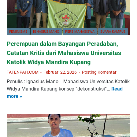
FEMINISME
IGNASIUS MANO
PERS MAHASISWA
SUARA KAMPUS
Perempuan dalam Bayangan Peradaban,
Catatan Kritis dari Mahasiswa Universitas
Katolik Widya Mandira Kupang
TAFENPAH.COM
Februari 22, 2026
Posting Komentar
Penulis : Ignasius Mano - Mahasiswa Universitas Katolik
Widya Mandira Kupang konsep “dekonstruksi”…
Read
P
more »
e
r
e
m
p
u