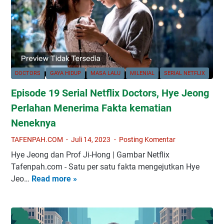
o
d
g
a
r
b
e
a
s
n
i
,
DOCTORS
GAYA HIDUP
MASA LALU
MILENIAL
SERIAL NETFLIX
f
C
Episode 19 Serial Netflix Doctors, Hye Jeong
S
a
a
t
Perlahan Menerima Fakta kematian
t
a
Neneknya
j
t
TAFENPAH.COM
Juli 14, 2023
Posting Komentar
i
a
p
n
Hye Jeong dan Prof Ji-Hong | Gambar Netflix
t
K
Tafenpah.com - Satu per satu fakta mengejutkan Hye
o
r
Jeo…
Read more »
E
R
i
p
a
t
i
h
i
s