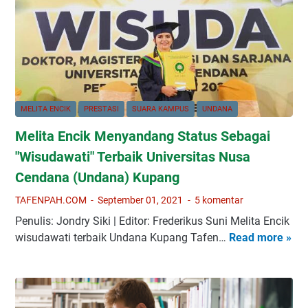
a
o
g
t
l
a
a
s
A
n
t
k
P
o
a
e
y
r
l
d
MELITA ENCIK
PRESTASI
SUARA KAMPUS
UNDANA
a
i
t
Melita Encik Menyandang Status Sebagai
E
i
r
"Wisudawati" Terbaik Universitas Nusa
h
a
Cendana (Undana) Kupang
a
D
n
TAFENPAH.COM
September 01, 2021
5 komentar
i
P
g
Penulis: Jondry Siki | Editor: Frederikus Suni Melita Encik
e
i
wisudawati terbaik Undana Kupang Tafen…
Read more »
M
n
t
e
u
a
l
l
l
i
i
:
t