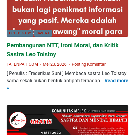
r
s
K
o
m
LEO TOLSTOY
SASTRA
e
Pembangunan NTT, Ironi Moral, dan Kritik
n
L
Sastra Leo Tolstoy
i
TAFENPAH.COM
Mei 23, 2026
Posting Komentar
d
[ Penulis : Frederikus Suni ] Membaca sastra Leo Tolstoy
a
sama sekali bukan bentuk antipati terhadap…
Read more
P
:
»
e
S
m
a
b
s
a
t
n
r
g
a
u
s