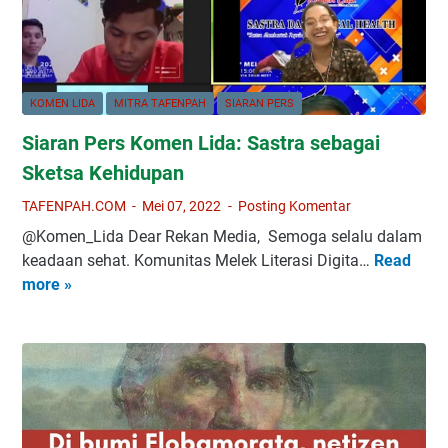
KOMEN LIDA
MITRA TAFENPAH
SIARAN PERS
Siaran Pers Komen Lida: Sastra sebagai
Sketsa Kehidupan
TAFENPAH.COM
Mei 07, 2022
Posting Komentar
@Komen_Lida Dear Rekan Media, Semoga selalu dalam
keadaan sehat. Komunitas Melek Literasi Digita…
Read
S
more »
i
a
r
a
n
P
e