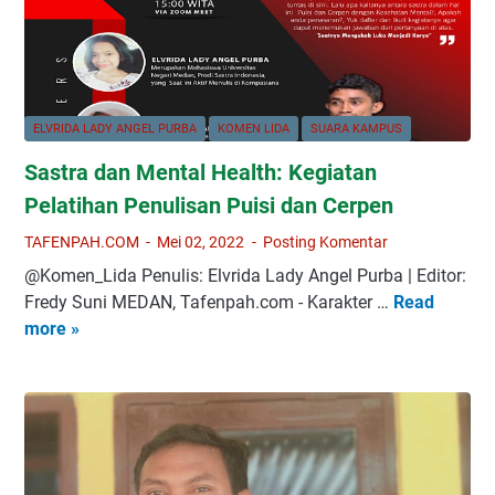
n
e
a
b
n
a
N
g
T
a
ELVRIDA LADY ANGEL PURBA
KOMEN LIDA
SUARA KAMPUS
T
i
Sastra dan Mental Health: Kegiatan
,
S
I
k
Pelatihan Penulisan Puisi dan Cerpen
r
e
TAFENPAH.COM
Mei 02, 2022
Posting Komentar
o
t
@Komen_Lida Penulis: Elvrida Lady Angel Purba | Editor:
n
s
Fredy Suni MEDAN, Tafenpah.com - Karakter …
Read
S
i
a
more »
a
M
K
s
o
e
t
r
h
r
a
i
a
l
d
d
,
u
a
d
p