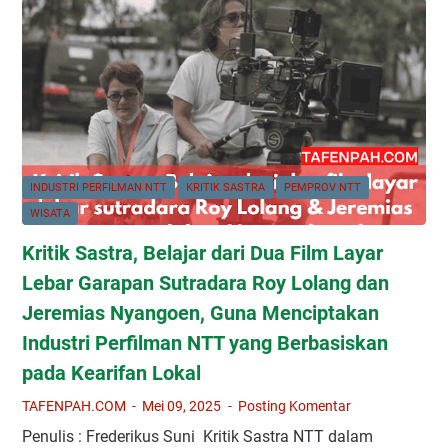
y
a
a
t
a
D
t
i
F
e
i
k
i
p
"
S
k
a
T
a
s
n
e
s
i
N
r
t
T
b
r
INDUSTRI PERFILMAN NTT
KRITIK SASTRA
PEMPROV NTT
T
a
a
WISATA
i
:
Kritik Sastra, Belajar dari Dua Film Layar
k
M
U
i
Lebar Garapan Sutradara Roy Lolang dan
n
n
Jeremias Nyangoen, Guna Menciptakan
i
i
Industri Perfilman NTT yang Berbasiskan
v
m
pada Kearifan Lokal
e
n
r
y
TAFENPAH.COM
Mei 09, 2025
Posting Komentar
s
a
Penulis : Frederikus Suni Kritik Sastra NTT dalam
i
P