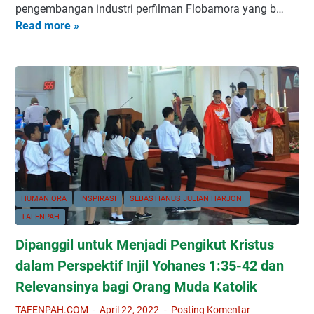
pengembangan industri perfilman Flobamora yang b…
t
e
Read more »
K
a
r
r
s
h
i
N
a
t
u
t
i
s
i
k
a
a
S
C
n
a
e
P
s
n
e
t
d
m
r
a
p
HUMANIORA
INSPIRASI
SEBASTIANUS JULIAN HARJONI
a
n
r
TAFENPAH
,
a
o
Dipanggil untuk Menjadi Pengikut Kristus
B
(
v
e
dalam Perspektif Injil Yohanes 1:35-42 dan
U
N
l
n
T
Relevansinya bagi Orang Muda Katolik
a
d
T
TAFENPAH.COM
April 22, 2022
Posting Komentar
j