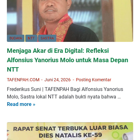
n
a
a
M
n
n
e
K
n
r
t
i
BUDAYA
NTT
SASTRA
a
t
Menjaga Akar di Era Digital: Refleksi
l
i
H
k
Alfonsius Yanorius Molo untuk Masa Depan
e
S
NTT
a
a
TAFENPAH.COM
Juni 24, 2026
Posting Komentar
l
s
t
t
Frederikus Suni | TAFENPAH Bagi Alfonsius Yanorius
h
r
Molo, Sastra lokal NTT adalah bukti nyata bahwa …
:
a
Read more »
M
K
L
e
e
e
n
g
o
j
i
T
a