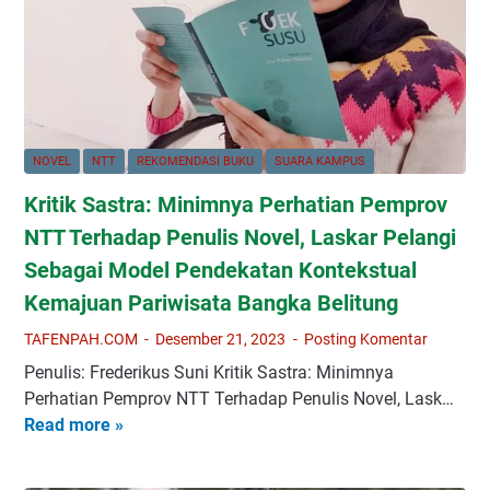
a
t
n
t
M
o
u
a
r
s
s
i
S
a
u
e
L
s
b
NOVEL
NTT
REKOMENDASI BUKU
SUARA KAMPUS
a
M
a
Kritik Sastra: Minimnya Perhatian Pemprov
l
o
g
u
NTT Terhadap Penulis Novel, Laskar Pelangi
l
a
d
o
i
Sebagai Model Pendekatan Kontekstual
e
u
"
Kemajuan Pariwisata Bangka Belitung
n
n
W
g
TAFENPAH.COM
Desember 21, 2023
Posting Komentar
t
i
a
u
s
Penulis: Frederikus Suni Kritik Sastra: Minimnya
n
k
u
Perhatian Pemprov NTT Terhadap Penulis Novel, Lask…
K
M
d
Read more »
K
a
a
a
r
r
s
w
i