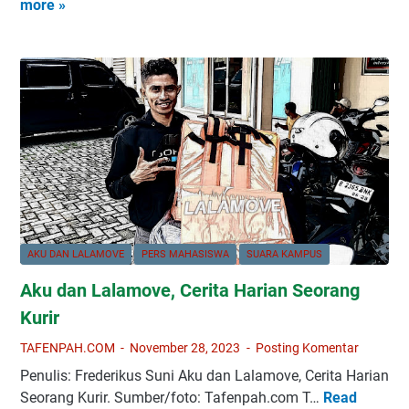
more »
k
t
E
h
s
i
N
i
k
v
P
t
l
i
A
s
u
t
H
_
s
a
M
t
i
s
e
i
f
A
m
m
T
n
b
o
A
a
a
r
F
k
n
:
E
M
g
AKU DAN LALAMOVE
PERS MAHASISWA
SUARA KAMPUS
M
N
u
u
e
Aku dan Lalamove, Cerita Harian Seorang
P
d
n
n
A
Kurir
a
B
g
H
a
h
TAFENPAH.COM
November 28, 2023
Posting Komentar
d
n
i
Penulis: Frederikus Suni Aku dan Lalamove, Cerita Harian
a
g
d
Seorang Kurir. Sumber/foto: Tafenpah.com T…
Read
A
n