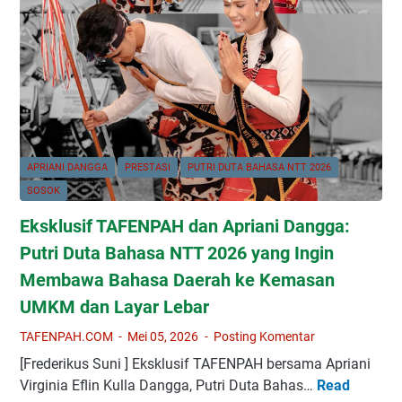
S
n
r
i
e
P
a
s
i
k
i
c
,
a
k
B
:
U
e
P
p
r
e
d
APRIANI DANGGA
PRESTASI
PUTRI DUTA BAHASA NTT 2026
d
r
i
SOSOK
a
j
B
y
a
Eksklusif TAFENPAH dan Apriani Dangga:
a
a
l
l
Putri Duta Bahasa NTT 2026 yang Ingin
k
a
i
Membawa Bahasa Daerah ke Kemasan
a
n
k
UMKM dan Layar Lebar
n
a
L
K
n
a
TAFENPAH.COM
Mei 05, 2026
Posting Komentar
r
T
y
[Frederikus Suni ] Eksklusif TAFENPAH bersama Apriani
e
A
a
Virginia Eflin Kulla Dangga, Putri Duta Bahas…
Read
E
a
F
r