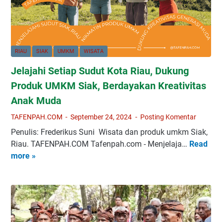
RIAU
SIAK
UMKM
WISATA
Jelajahi Setiap Sudut Kota Riau, Dukung
Produk UMKM Siak, Berdayakan Kreativitas
Anak Muda
TAFENPAH.COM
September 24, 2024
Posting Komentar
Penulis: Frederikus Suni Wisata dan produk umkm Siak,
Riau. TAFENPAH.COM Tafenpah.com - Menjelaja…
Read
J
more »
e
l
a
j
a
h