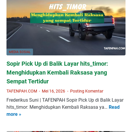
P
u
e
,
r
D
b
u
a
k
t
u
a
n
s
MEDIA SOSIAL
g
a
P
Sopir Pick Up di Balik Layar hits_timor:
n
r
u
Menghidupkan Kembali Raksasa yang
o
n
Sempat Tertidur
d
t
u
TAFENPAH.COM
Mei 16, 2026
Posting Komentar
u
k
k
Frederikus Suni | TAFENPAH Sopir Pick Up di Balik Layar
U
I
hits_timor: Menghidupkan Kembali Raksasa ya…
Read
S
M
n
more »
o
K
d
p
M
o
i