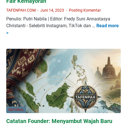
Fair Kemayoran
r
a
i
n
TAFENPAH.COM
Juni 14, 2023
Posting Komentar
K
g
a
Penulis: Putri Nabila | Editor: Fredy Suni Annastasya
I
r
Christanti - Selebriti Instagram, TikTok dan …
Read more
R
n
n
»
a
g
a
n
i
v
g
n
a
k
M
l
u
e
B
l
m
u
K
b
d
-
a
a
P
w
y
o
a
a
p
B
M
e
EDITORIAL
a
u
r
h
n
Catatan Founder: Menyambut Wajah Baru
s
a