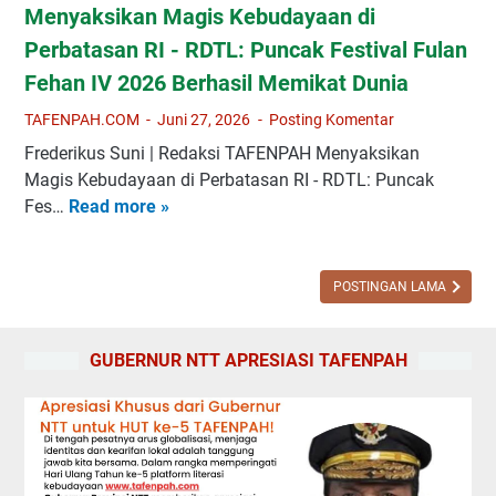
s
p
Menyaksikan Magis Kebudayaan di
:
K
a
I
M
Perbatasan RI - RDTL: Puncak Festival Fulan
M
n
c
e
d
Fehan IV 2026 Berhasil Memikat Dunia
a
e
n
a
A
H
TAFENPAH.COM
Juni 27, 2026
Posting Komentar
y
n
d
a
a
Frederikus Suni | Redaksi TAFENPAH Menyaksikan
L
a
d
m
Magis Kebudayaan di Perbatasan RI - RDTL: Puncak
a
t
i
b
Fes…
Read more »
M
y
S
r
u
e
a
a
k
t
n
r
b
a
W
y
POSTINGAN LAMA
L
u
n
a
a
e
N
K
j
k
b
T
-
GUBERNUR NTT APRESIASI TAFENPAH
a
s
a
T
P
h
i
r
,
o
B
k
P
p
a
a
e
I
r
n
l
c