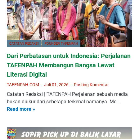
i
S
e
t
i
a
CATATAN REDAKSI
FOUNDER TAFENPAH
p
Dari Perbatasan untuk Indonesia: Perjalanan
S
u
TAFENPAH Membangun Bangsa Lewat
d
Literasi Digital
u
TAFENPAH.COM
Juli 01, 2026
Posting Komentar
t
K
Catatan Redaksi | TAFENPAH Perjalanan sebuah media
o
bukan diukur dari seberapa terkenal namanya. Mel…
t
Read more »
D
a
a
R
r
i
i
a