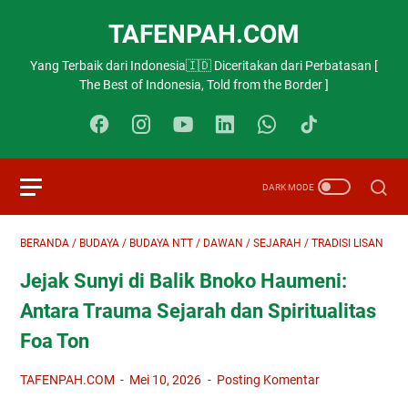
TAFENPAH.COM
Yang Terbaik dari Indonesia🇮🇩 Diceritakan dari Perbatasan [
The Best of Indonesia, Told from the Border ]
BERANDA
/
BUDAYA
/
BUDAYA NTT
/
DAWAN
/
SEJARAH
/
TRADISI LISAN
Jejak Sunyi di Balik Bnoko Haumeni:
Antara Trauma Sejarah dan Spiritualitas
Foa Ton
TAFENPAH.COM
Mei 10, 2026
Posting Komentar