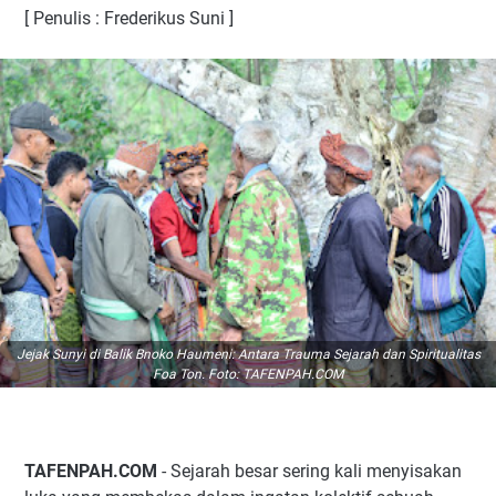
[ Penulis : Frederikus Suni ]
Jejak Sunyi di Balik Bnoko Haumeni: Antara Trauma Sejarah dan Spiritualitas
Foa Ton. Foto: TAFENPAH.COM
TAFENPAH.COM
- Sejarah besar sering kali menyisakan