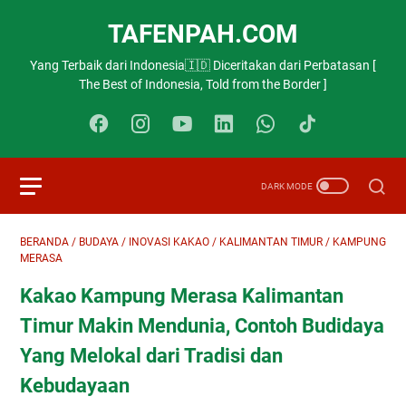
TAFENPAH.COM
Yang Terbaik dari Indonesia🇮🇩 Diceritakan dari Perbatasan [
The Best of Indonesia, Told from the Border ]
BERANDA
/
BUDAYA
/
INOVASI KAKAO
/
KALIMANTAN TIMUR
/
KAMPUNG
MERASA
Kakao Kampung Merasa Kalimantan
Timur Makin Mendunia, Contoh Budidaya
Yang Melokal dari Tradisi dan
Kebudayaan