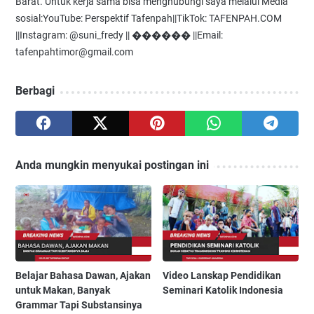
Barat. Untuk kerja sama bisa menghubungi saya melalui Media
sosial:YouTube: Perspektif Tafenpah||TikTok: TAFENPAH.COM
||Instagram: @suni_fredy || ������ ||Email:
tafenpahtimor@gmail.com
Berbagi
Anda mungkin menyukai postingan ini
Belajar Bahasa Dawan, Ajakan
Video Lanskap Pendidikan
untuk Makan, Banyak
Seminari Katolik Indonesia
Grammar Tapi Substansinya