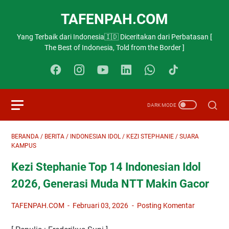
TAFENPAH.COM
Yang Terbaik dari Indonesia🇮🇩 Diceritakan dari Perbatasan [
The Best of Indonesia, Told from the Border ]
BERANDA
/
BERITA
/
INDONESIAN IDOL
/
KEZI STEPHANIE
/
SUARA
KAMPUS
Kezi Stephanie Top 14 Indonesian Idol
2026, Generasi Muda NTT Makin Gacor
TAFENPAH.COM
Februari 03, 2026
Posting Komentar