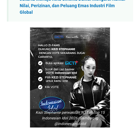
Nilai, Perizinan, dan Peluang Emas Industri Film
Global
Kezi Stephanie perwakilan NTT di Top 15
Indonesian Idol 2026. Gambar; Ig
@indonesianidolid