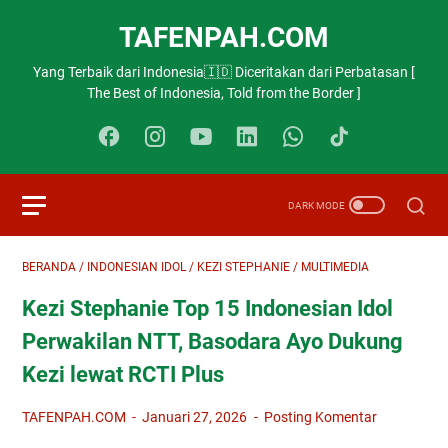
TAFENPAH.COM
Yang Terbaik dari Indonesia🇮🇩 Diceritakan dari Perbatasan [
The Best of Indonesia, Told from the Border ]
BERANDA
/
INDONESIAN IDOL
/
KEZI STEPHANIE
/
MULTIMEDIA
Kezi Stephanie Top 15 Indonesian Idol
Perwakilan NTT, Basodara Ayo Dukung
Kezi lewat RCTI Plus
TAFENPAH.COM
Januari 27, 2026
Posting Komentar