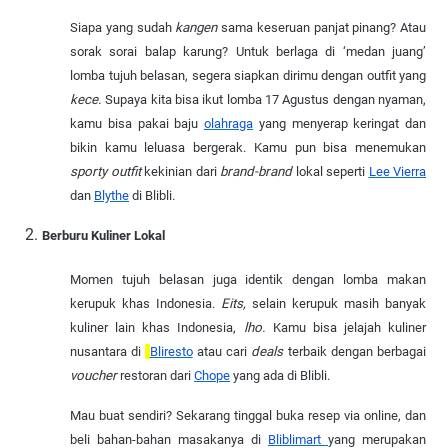
Siapa yang sudah
kangen
sama keseruan panjat pinang? Atau
sorak sorai balap karung? Untuk berlaga di ‘medan juang’
lomba tujuh belasan, segera siapkan dirimu dengan outfit yang
kece.
Supaya kita bisa ikut lomba 17 Agustus dengan nyaman,
kamu bisa pakai baju
olahraga
yang menyerap keringat dan
bikin kamu leluasa bergerak. Kamu pun bisa menemukan
sporty outfit
kekinian dari
brand-brand
lokal seperti
Lee Vierra
dan
Blythe
di Blibli.
Berburu Kuliner Lokal
Momen tujuh belasan juga identik dengan lomba makan
kerupuk khas Indonesia.
Eits,
selain kerupuk masih banyak
kuliner lain khas Indonesia,
lho.
Kamu bisa jelajah kuliner
nusantara di
Bliresto
atau cari
deals
terbaik dengan berbagai
voucher
restoran dari
Chope
yang ada di Blibli.
Mau buat sendiri? Sekarang tinggal buka resep via online, dan
beli bahan-bahan masakanya di
Bliblimart
yang merupakan