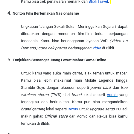
Kamu bisa cek penawaran menarik dari
Blibli Travel
.
Nonton Film Bertemakan Nasionalisme
Ungkapan ‘Jangan Sekali-Sekali Meninggalkan Sejarah’ dapat
diterapkan dengan menonton film-film terkait perjuangan
Indonesia. Kamu bisa berlangganan layanan VoD
(Video on
Demand) coba cek promo berlangganan
Vidio
di Blibli.
Tunjukkan Semangat Juang Lewat Mabar Game Online
Untuk kamu yang suka main
game
, ajak teman untuk mabar.
Kamu bisa lebih maksimal main Mobile Legends hingga
Stumble Guys dengan aksesori seperti
power bank
dan
true
wireless stereo
(TWS) dari
brand
lokal seperti
Acmic
yang
terjangkau dan berkualitas. Kamu pun bisa mengandalkan
brand gaming
lokal seperti
Rexus
untuk
upgrade setup
PC jadi
makin gahar.
Official store
dari Acmic dan Rexus bisa kamu
temukan di Blibli.