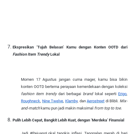
Ekspresikan ‘Tujuh Belasan’ Kamu dengan Konten OOTD dari
Fashion Item Trendy
Lokal
Momen 17 Agustus jangan cuma mager, kamu bisa bikin
konten OOTD bertema perayaan kemerdekaan dengan koleksi
fashion item trendy
dari berbagai
brand
lokal seperti
Erigo
,
Roughneck
,
Nine Twelve
,
Klamby
, dan
Aerostreet
di Blibli.
Mix-
and-match
kamu pun jadi makin maksimal
from top to toe.
Pulih Lebih Cepat, Bangkit Lebih Kuat, dengan ‘Merdeka’ Finansial
Jadi #PejuangLokal tangkis inflasi. Tanggalan merah di hari