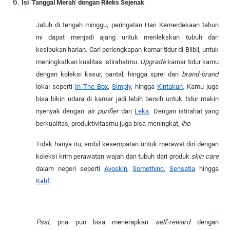
Isi ‘Tanggal Merah’ dengan Rileks Sejenak
Jatuh di tengah minggu, peringatan Hari Kemerdekaan tahun
ini dapat menjadi ajang untuk merilekskan tubuh dari
kesibukan harian. Cari perlengkapan kamar tidur di Blibli, untuk
meningkatkan kualitas istirahatmu.
Upgrade
kamar tidur kamu
dengan koleksi kasur, bantal, hingga sprei dari
brand-brand
lokal seperti
In The Box
,
Simply
, hingga
Kintakun
. Kamu juga
bisa bikin udara di kamar jadi lebih bersih untuk tidur makin
nyenyak dengan
air purifier
dari
Leka
. Dengan istirahat yang
berkualitas, produktivitasmu juga bisa meningkat,
lho
Tidak hanya itu, ambil kesempatan untuk merawat diri dengan
koleksi krim perawatan wajah dan tubuh dari produk
skin care
dalam negeri seperti
Avoskin
,
Somethinc
,
Sensatia
hingga
Kahf
.
Psst
, pria pun bisa menerapkan
self-reward
dengan