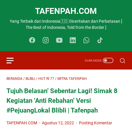
TAFENPAH.COM
Yang Terbaik dari Indonesia🇮🇩 Diceritakan dari Perbatasan [
The Best of Indonesia, Told from the Border ]
BERANDA
/
BLIBLI
/
HUT RI 77
/
MITRA TAFENPAH
Tujuh Belasan’ Sebentar Lagi! Simak 8
Kegiatan ‘Anti Rebahan’ Versi
#PejuangLokal Blibli | Tafenpah
TAFENPAH.COM
Agustus 12, 2022
Posting Komentar