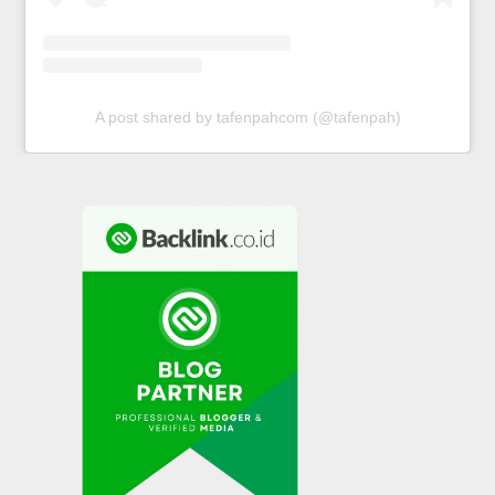
A post shared by tafenpahcom (@tafenpah)