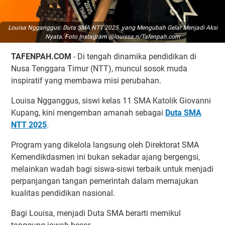
Louisa Ngganggus: Duta SMA NTT 2025 yang Mengubah Gelar Menjadi Aksi
Nyata. Foto Instagram @louissa.n/Tafenpah.com
TAFENPAH.COM
- Di tengah dinamika pendidikan di
Nusa Tenggara Timur (NTT), muncul sosok muda
inspiratif yang membawa misi perubahan.
Louisa Ngganggus, siswi kelas 11 SMA Katolik Giovanni
Kupang, kini mengemban amanah sebagai
Duta SMA
NTT 2025
.
Program yang dikelola langsung oleh Direktorat SMA
Kemendikdasmen ini bukan sekadar ajang bergengsi,
melainkan wadah bagi siswa-siswi terbaik untuk menjadi
perpanjangan tangan pemerintah dalam memajukan
kualitas pendidikan nasional.
Bagi Louisa, menjadi Duta SMA berarti memikul