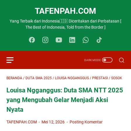
TAFENPAH.COM
Yang Terbaik dari Indonesia🇮🇩 Diceritakan dari Perbatasan [
The Best of Indonesia, Told from the Border ]
BERANDA
/
DUTA SMA 2025
/
LOUISA NGGANGGUS
/
PRESTASI
/
SOSOK
Louisa Ngganggus: Duta SMA NTT 2025
yang Mengubah Gelar Menjadi Aksi
Nyata
TAFENPAH.COM
Mei 12, 2026
Posting Komentar